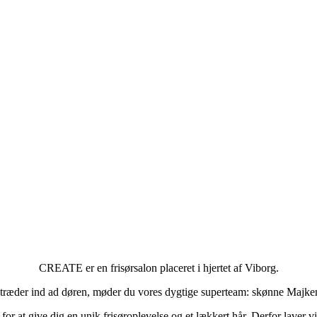
CREATE er en frisørsalon placeret i hjertet af Viborg.
ræder ind ad døren, møder du vores dygtige superteam: skønne Majke
 for at give dig en unik frisøroplevelse og et lækkert hår. Derfor laver v