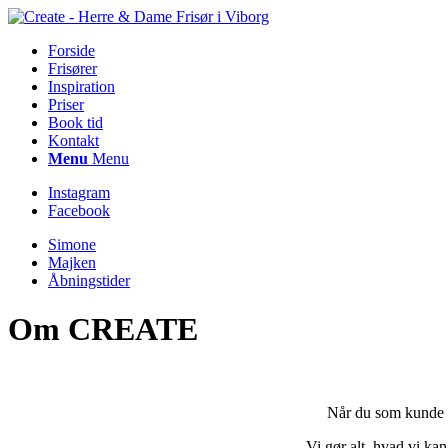
Forside
Frisører
Inspiration
Priser
Book tid
Kontakt
Menu
Menu
Instagram
Facebook
Simone
Majken
Åbningstider
Om CREATE
Når du som kunde t
Vi gør alt, hvad vi kan