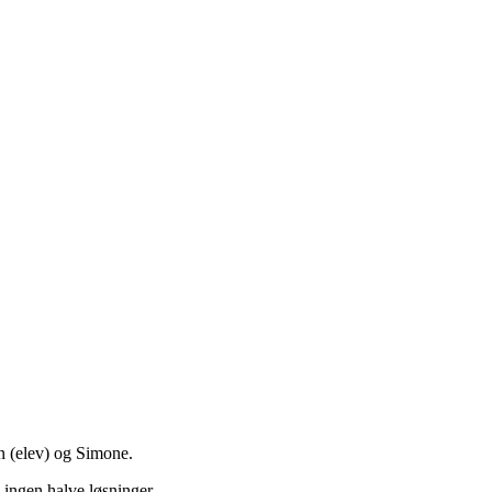
n (elev) og Simone.
i ingen halve løsninger.